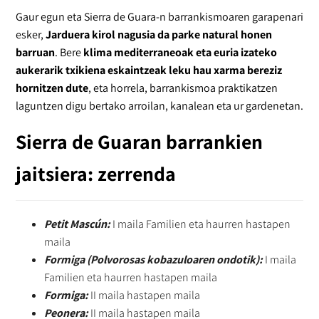
Gaur egun eta Sierra de Guara-n barrankismoaren garapenari
esker,
Jarduera kirol nagusia da parke natural honen
barruan
. Bere
klima mediterraneoak eta euria izateko
aukerarik txikiena eskaintzeak leku hau xarma bereziz
hornitzen dute
, eta horrela, barrankismoa praktikatzen
laguntzen digu bertako arroilan, kanalean eta ur gardenetan.
Sierra de Guaran barrankien
jaitsiera: zerrenda
Petit Mascún:
I maila Familien eta haurren hastapen
maila
Formiga (Polvorosas kobazuloaren ondotik):
I maila
Familien eta haurren hastapen maila
Formiga:
II maila hastapen maila
Peonera:
II maila hastapen maila