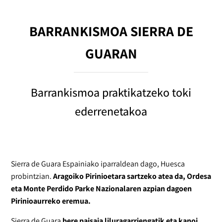
BARRANKISMOA SIERRA DE
GUARAN
Barrankismoa praktikatzeko toki
ederrenetakoa
Sierra de Guara Espainiako iparraldean dago, Huesca
probintzian.
Aragoiko Pirinioetara sartzeko atea da, Ordesa
eta Monte Perdido Parke Nazionalaren azpian dagoen
Pirinioaurreko eremua.
Sierra de Guara
bere paisaia liluragarriengatik eta kanoi