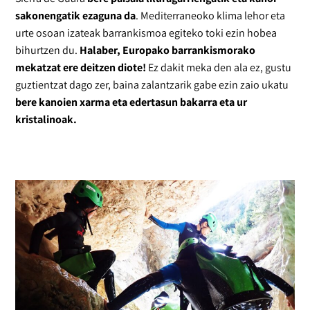
sakonengatik ezaguna da
. Mediterraneoko klima lehor eta
urte osoan izateak barrankismoa egiteko toki ezin hobea
bihurtzen du.
Halaber, Europako barrankismorako
mekatzat ere deitzen diote!
Ez dakit meka den ala ez, gustu
guztientzat dago zer, baina zalantzarik gabe ezin zaio ukatu
bere kanoien xarma eta edertasun bakarra eta ur
kristalinoak.