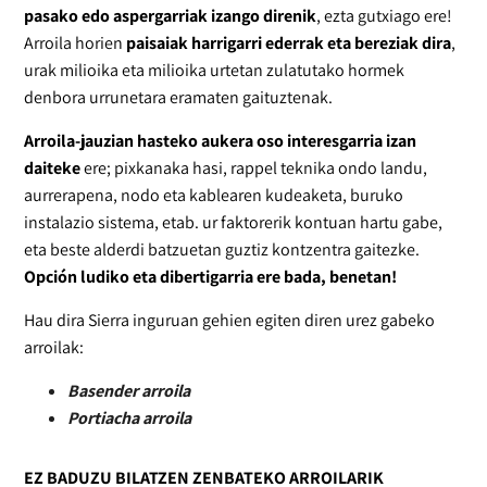
pasako edo aspergarriak izango direnik
, ezta gutxiago ere!
Arroila horien
paisaiak harrigarri ederrak eta bereziak dira
,
urak milioika eta milioika urtetan zulatutako hormek
denbora urrunetara eramaten gaituztenak.
Arroila-jauzian hasteko aukera oso interesgarria izan
daiteke
ere; pixkanaka hasi, rappel teknika ondo landu,
aurrerapena, nodo eta kablearen kudeaketa, buruko
instalazio sistema, etab. ur faktorerik kontuan hartu gabe,
eta beste alderdi batzuetan guztiz kontzentra gaitezke.
Opción ludiko eta dibertigarria ere bada, benetan!
Hau dira Sierra inguruan gehien egiten diren urez gabeko
arroilak:
Basender arroila
Portiacha arroila
EZ BADUZU BILATZEN ZENBATEKO ARROILARIK