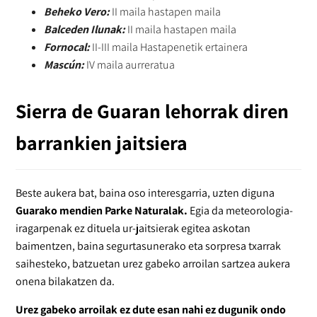
Beheko Vero:
II maila hastapen maila
Balceden Ilunak:
II maila hastapen maila
Fornocal:
II-III maila Hastapenetik ertainera
Mascún:
IV maila aurreratua
Sierra de Guaran lehorrak diren
barrankien jaitsiera
Beste aukera bat, baina oso interesgarria, uzten diguna
Guarako mendien Parke Naturalak.
Egia da meteorologia-
iragarpenak ez dituela ur-jaitsierak egitea askotan
baimentzen, baina segurtasunerako eta sorpresa txarrak
saihesteko, batzuetan urez gabeko arroilan sartzea aukera
onena bilakatzen da.
Urez gabeko arroilak ez dute esan nahi ez dugunik ondo