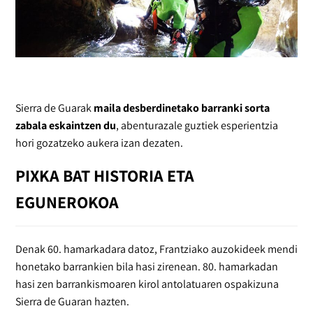
Sierra de Guarak
maila desberdinetako barranki sorta
zabala eskaintzen du
, abenturazale guztiek esperientzia
hori gozatzeko aukera izan dezaten.
PIXKA BAT HISTORIA ETA
EGUNEROKOA
Denak 60. hamarkadara datoz, Frantziako auzokideek mendi
honetako barrankien bila hasi zirenean. 80. hamarkadan
hasi zen barrankismoaren kirol antolatuaren ospakizuna
Sierra de Guaran hazten.