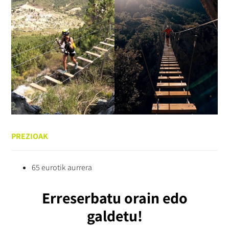
PREZIOAK
65 eurotik aurrera
Erreserbatu orain edo
galdetu!