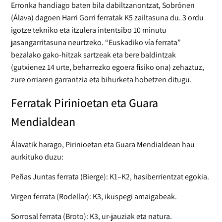
Erronka handiago baten bila dabiltzanontzat, Sobrónen
(Álava) dagoen Harri Gorri ferratak K5 zailtasuna du. 3 ordu
igotze tekniko eta itzulera intentsibo 10 minutu
jasangarritasuna neurtzeko. “Euskadiko vía ferrata”
bezalako gako-hitzak sartzeak eta bere baldintzak
(gutxienez 14 urte, beharrezko egoera fisiko ona) zehaztuz,
zure orriaren garrantzia eta bihurketa hobetzen ditugu.
Ferratak Pirinioetan eta Guara
Mendialdean
Álavatik harago, Pirinioetan eta Guara Mendialdean hau
aurkituko duzu:
Peñas Juntas ferrata (Bierge): K1–K2, hasiberrientzat egokia.
Virgen ferrata (Rodellar): K3, ikuspegi amaigabeak.
Sorrosal ferrata (Broto): K3, ur-jauziak eta natura.