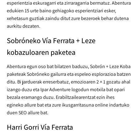
esperientzia eskuragarri eta zirraragarria bermatuz. Abentura
edukien 15 urte baino gehiagoko esperientziari esker,
xehetasun guztiak zaindu ditut zure bezeroek behar dutena
aurkitu dezaten.
Sobróneko Vía Ferrata + Leze
kobazuloaren paketea
Abentura egun oso bat bilatzen baduzu, Sobrón + Leze Koba
paketeak Sobróneko gailurra eta espeleo esplorazioa batzen
ditu. Bi jarduerak erreserbatuz, emozioaren 2 × 1 gozatu ahal
izango duzu eta Ipar Adventure logodun motxila bat opari
bezala eramango duzu. Erabiltzailearentzat ezin ihes
egineko allure bat eta zure ikusgarritasuna online indartuko
duen SEO allure bat.
Harri Gorri Vía Ferrata