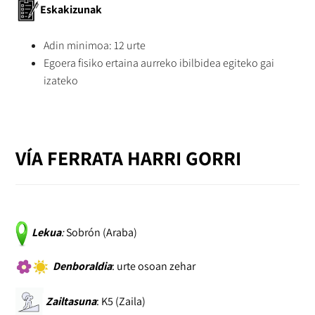
Eskakizunak
Adin minimoa: 12 urte
Egoera fisiko ertaina aurreko ibilbidea egiteko gai
izateko
VÍA FERRATA HARRI GORRI
Lekua
:
Sobrón (Araba)
Denboraldia
: urte osoan zehar
Zailtasuna
: K5 (Zaila)