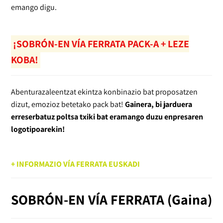
emango digu.
¡SOBRÓN-EN VÍA FERRATA PACK-A + LEZE
KOBA!
Abenturazaleentzat ekintza konbinazio bat proposatzen
dizut, emozioz betetako pack bat!
Gainera, bi jarduera
erreserbatuz poltsa txiki bat eramango duzu enpresaren
logotipoarekin!
+ INFORMAZIO VÍA FERRATA EUSKADI
SOBRÓN-EN VÍA FERRATA
(Gaina)