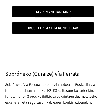
¡
HARREMANETAN JARRI
!
I
KUSI TARIFAK ETA KONDIZIOAK
Sobróneko (Guraize) Vía Ferrata
Sobróneko Vía Ferrata aukera ezin hobea da Euskadin vía
ferrata munduan hasteko. K2–K3 zailtasuneko tarteekin,
ferrata honek 3 orduko ibilbidea eskaintzen du, metalezko
eskaileren eta segurtasun kablearen konbinazioarekin,