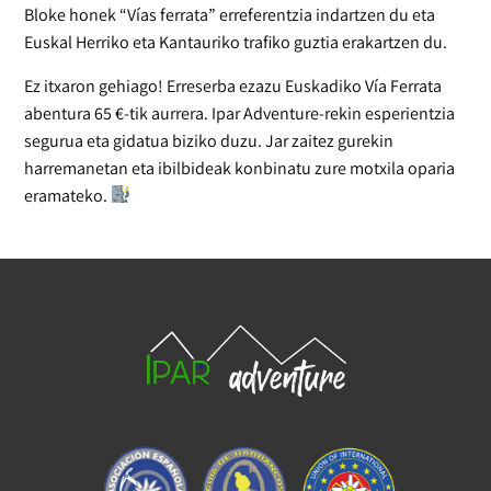
Bloke honek “Vías ferrata” erreferentzia indartzen du eta
Euskal Herriko eta Kantauriko trafiko guztia erakartzen du.
Ez itxaron gehiago! Erreserba ezazu Euskadiko Vía Ferrata
abentura 65 €-tik aurrera. Ipar Adventure-rekin esperientzia
segurua eta gidatua biziko duzu. Jar zaitez gurekin
harremanetan eta ibilbideak konbinatu zure motxila oparia
eramateko.