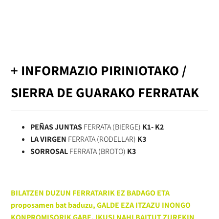
+ INFORMAZIO PIRINIOTAKO /
SIERRA DE GUARAKO FERRATAK
PEÑAS JUNTAS
FERRATA (BIERGE)
K1- K2
LA VIRGEN
FERRATA (RODELLAR)
K3
SORROSAL
FERRATA (BROTO)
K3
BILATZEN DUZUN FERRATARIK EZ BADAGO ETA
proposamen bat baduzu, GALDE EZA ITZAZU INONGO
KONPROMISORIK GABE, IKUSI NAHI BAITUT ZUREKIN