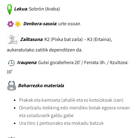
Lekua
:
Sobrón (Araba)
Denbora-sasoia
: urte osoan
Zailtasuna
: K2 (Pixka bat zaila) – K3 (Ertaina),
aukeratutako zatitik dependitzen da.
Iraupena
: Gutxi gorabehera 20′ / Ferrata 3h. / Itzultzea:
10′
Beharrezko materiala
Prakak eta kamiseta (ahalik eta ez kotoizkoak izan)
Oinartzailu trekking edo mendiko botak egoera onean
eta soladurarik galdu gabe
Ura litro 1 pertsonako eta mokadu batzuk