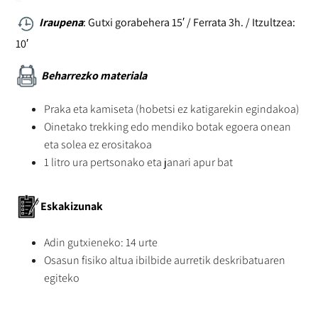
Iraupena
: Gutxi gorabehera 15′ / Ferrata 3h. / Itzultzea:
10′
Beharrezko materiala
Praka eta kamiseta (hobetsi ez katigarekin egindakoa)
Oinetako trekking edo mendiko botak egoera onean
eta solea ez erositakoa
1 litro ura pertsonako eta janari apur bat
Eskakizunak
Adin gutxieneko: 14 urte
Osasun fisiko altua ibilbide aurretik deskribatuaren
egiteko