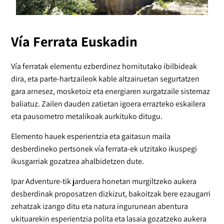
Vía Ferrata Euskadin
Vía ferratak elementu ezberdinez hornitutako ibilbideak
dira, eta parte-hartzaileok kable altzairuetan segurtatzen
gara arnesez, mosketoiz eta energiaren xurgatzaile sistemaz
baliatuz. Zailen dauden zatietan igoera errazteko eskailera
eta pausometro metalikoak aurkituko ditugu.
Elemento hauek esperientzia eta gaitasun maila
desberdineko pertsonek vía ferrata-ek utzitako ikuspegi
ikusgarriak gozatzea ahalbidetzen dute.
Ipar Adventure-tik jarduera honetan murgiltzeko aukera
desberdinak proposatzen dizkizut, bakoitzak bere ezaugarri
zehatzak izango ditu eta natura ingurunean abentura
ukituarekin esperientzia polita eta lasaia gozatzeko aukera