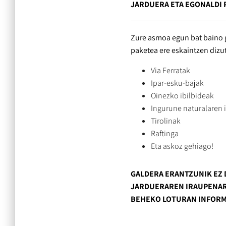
JARDUERA ETA EGONALDI 
Zure asmoa egun bat baino g
paketea ere eskaintzen dizut
Via Ferratak
Ipar-esku-bajak
Oinezko ibilbideak
Ingurune naturalaren 
Tirolinak
Raftinga
Eta askoz gehiago!
GALDERA ERANTZUNIK EZ
JARDUERAREN IRAUPENARE
BEHEKO LOTURAN INFORM