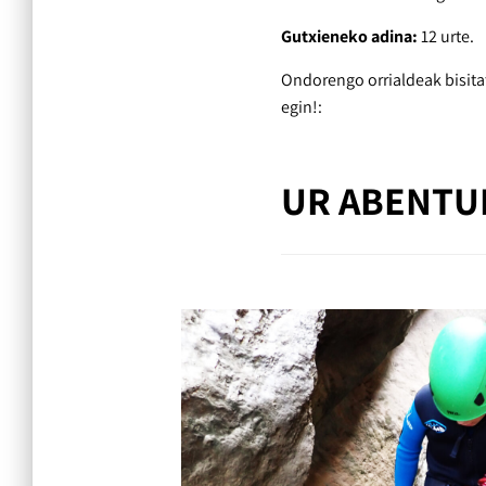
Gutxieneko adina:
12 urte.
Ondorengo orrialdeak bisita
egin!:
UR ABENTU