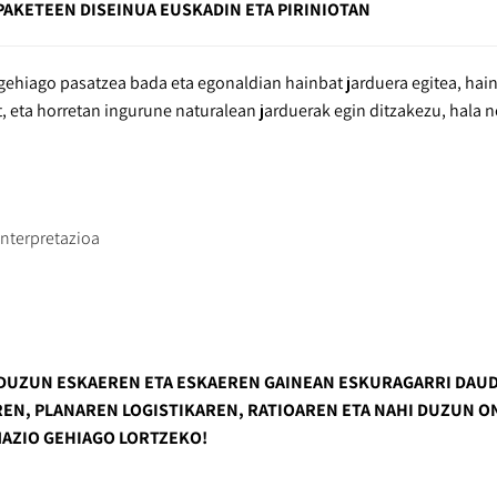
PAKETEEN DISEINUA EUSKADIN ETA PIRINIOTAN
ehiago pasatzea bada eta egonaldian hainbat jarduera egitea, hai
, eta horretan ingurune naturalean jarduerak egin ditzakezu, hala n
interpretazioa
 DUZUN ESKAEREN ETA ESKAEREN GAINEAN ESKURAGARRI DAU
N, PLANAREN LOGISTIKAREN, RATIOAREN ETA NAHI DUZUN O
AZIO GEHIAGO LORTZEKO!