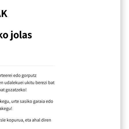
AK
o jolas
rteerei edo gorputz
 udalekuei ukitu berezi bat
 bat gozatzeko!
kegu, urte sasiko garaia edo
zakegu!
asle kopurua, eta ahal diren