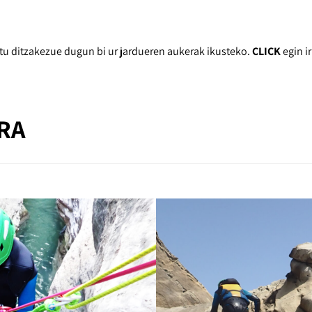
tu ditzakezue dugun bi ur jardueren aukerak ikusteko.
CLICK
egin i
RA