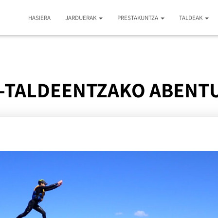
HASIERA
JARDUERAK
PRESTAKUNTZA
TALDEAK
-TALDEENTZAKO ABENT