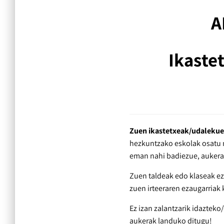
A
Ikaste
Zuen ikastetxeak/udalekue
hezkuntzako eskolak osatu n
eman nahi badiezue, aukera b
Zuen taldeak edo klaseak ez 
zuen irteeraren ezaugarriak
Ez izan zalantzarik idazteko
aukerak landuko ditugu!