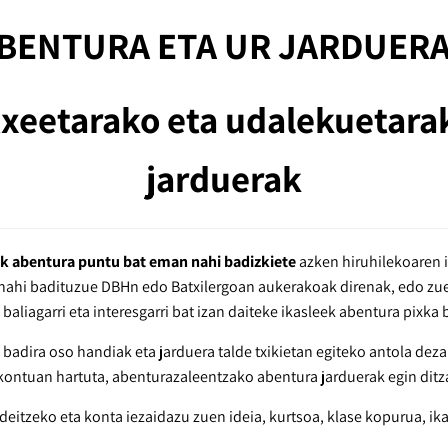
BENTURA ETA UR JARDUER
txeetarako eta udalekuetarak
jarduerak
k abentura puntu bat eman nahi badizkiete
azken hiruhilekoaren i
ahi badituzue DBHn edo Batxilergoan aukerakoak direnak, edo zuen
aliagarri eta interesgarri bat izan daiteke ikasleek abentura pixka
badira oso handiak eta jarduera talde txikietan egiteko antola deza
 kontuan hartuta, abenturazaleentzako abentura jarduerak egin dit
/deitzeko eta konta iezaidazu zuen ideia, kurtsoa, klase kopurua, ik