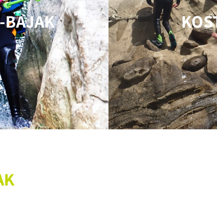
-BAJAK
KOS
AK