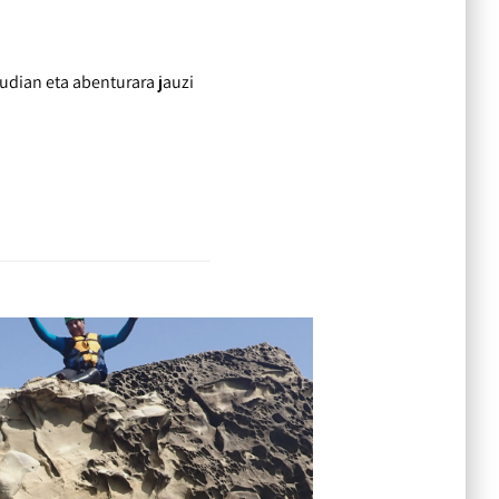
rudian eta abenturara jauzi