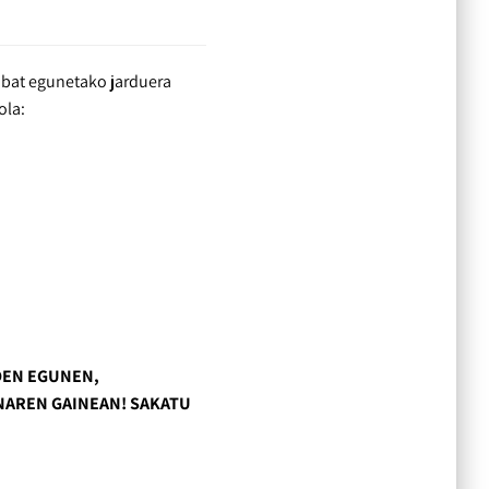
nbat egunetako jarduera
ola:
DEN EGUNEN,
NAREN GAINEAN! SAKATU