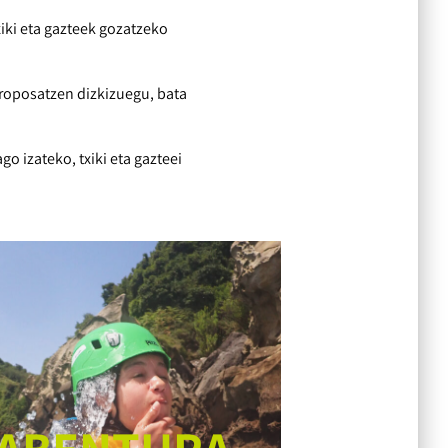
iki eta gazteek gozatzeko
 proposatzen dizkizuegu, bata
 izateko, txiki eta gazteei