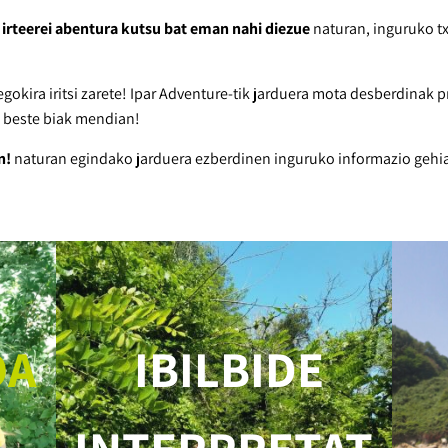
irteerei abentura kutsu bat eman nahi diezue
naturan, inguruko tx
egokira iritsi zarete! Ipar Adventure-tik jarduera mota desberdinak
a beste biak mendian!
n!
naturan egindako jarduera ezberdinen inguruko informazio gehiago
OA
IBILBIDE