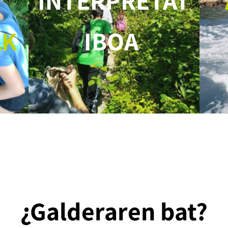
INTERPRETAT
AK
IBOA
¿Galderaren bat?