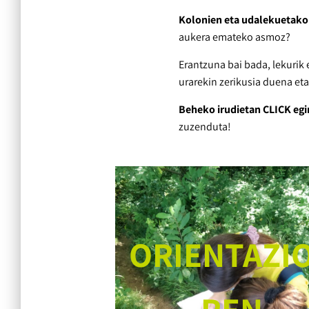
Kolonien eta udalekuetako 
aukera emateko asmoz?
Erantzuna bai bada, lekurik 
urarekin zerikusia duena et
Beheko irudietan CLICK egi
zuzenduta!
ORIENTAZI