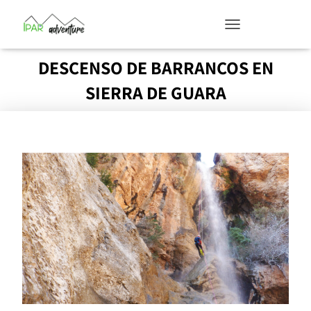
T
O
G
DESCENSO DE BARRANCOS EN
G
L
SIERRA DE GUARA
E
N
A
V
I
G
A
T
I
O
N