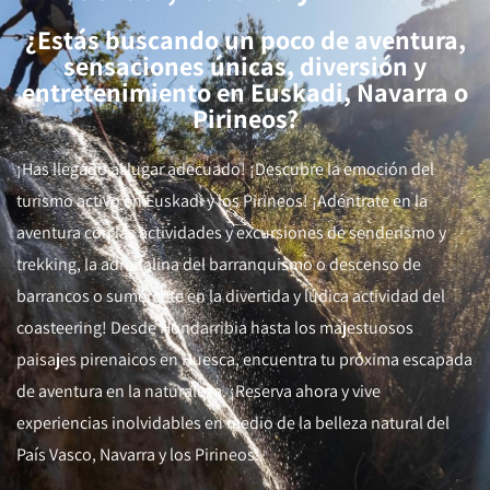
¿Estás buscando un poco de aventura,
sensaciones únicas, diversión y
entretenimiento en Euskadi, Navarra o
Pirineos?
¡Has llegado al lugar adecuado! ¡Descubre la emoción del
turismo activo en Euskadi y los Pirineos! ¡Adéntrate en la
aventura con las actividades y excursiones de senderismo y
trekking, la adrenalina del barranquismo o descenso de
barrancos o sumérgete en la divertida y lúdica actividad del
coasteering! Desde Hondarribia hasta los majestuosos
paisajes pirenaicos en Huesca, encuentra tu próxima escapada
de aventura en la naturaleza. ¡Reserva ahora y vive
experiencias inolvidables en medio de la belleza natural del
País Vasco, Navarra y los Pirineos!