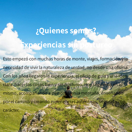
¿Quienes somos?
Experiencias sin postureo
Esto empezó con muchas horas de monte, viajes, formación y la
necesidad de vivir la naturaleza de verdad, no desde una oficina.
Con los años llegaron la experiencia, el oficio de guía y una idea
clara: hacer las cosas bien y sin postureo. Hoy seguimos en lo
mismo, acompañando a personas en la montaña, enseñando
por el camino y creando experiencias auténticas, seguras y con
carácter.