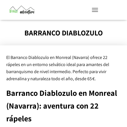
T
O
G
G
BARRANCO DIABLOZULO
L
E
N
A
V
I
G
El Barranco Diablozulo en Monreal (Navarra) ofrece 22
A
rápeles en un entorno selvático ideal para amantes del
T
I
barranquismo de nivel intermedio. Perfecto para vivir
O
N
adrenalina y naturaleza todo el año, desde 65 €.
Barranco Diablozulo en Monreal
(Navarra): aventura con 22
rápeles